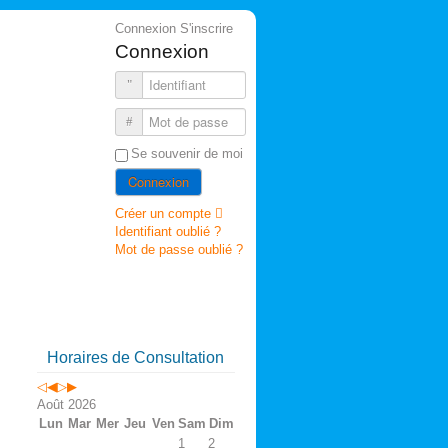
précédente
précédent
suivante
suivant
Connexion
S'inscrire
Connexion
Identifiant
Mot de passe
Se souvenir de moi
Connexion
Créer un compte
Identifiant oublié ?
Mot de passe oublié ?
Horaires de Consultation
Août 2026
Lun
Mar
Mer
Jeu
Ven
Sam
Dim
1
2